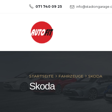
071 740 09 25
info@stadiongarage.
STARTSEITE
FAHRZEUGE
SKODA
Skoda