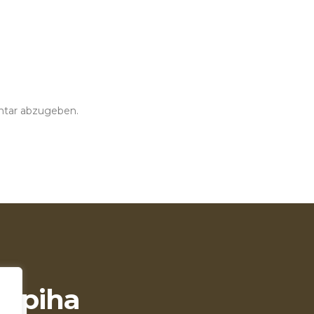
tar abzugeben.
tepiha