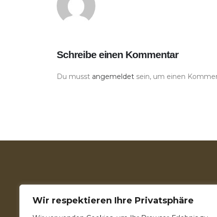
Schreibe einen Kommentar
Du musst
angemeldet
sein, um einen Kommen
DA LI TRAŽITE
Wir respektieren Ihre Privatsphäre
Mašinsko pranja 