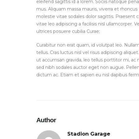
eleifend sagittis id a lorem. Sociis natoque pen
mus. Aliquam massa mauris, viverra et rhoncus
molestie vitae sodales dolor sagittis. Praesen
vitae leo adipiscing a facilisis nisl ullamcorper.
ultrices posuere cubilia Curae;
Curabitur non erat quam, id volutpat leo. Nulla
tellus. Cras luctus nisl vel risus adipiscing aliqu
ut accumsan gravida, leo tellus porttitor mi, ac 
sed nibh sodales auctor eget non augue. Pellen
dictum ac. Etiam et sapien eu nisl dapibus fer
Author
Stadion Garage