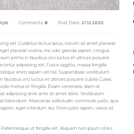
style
Comments:
0
Post Date:
21.12.2020
ng elit. Curabitur lectus lacus, rutrum sit amet placerat
get placerat viverra, nisi odio gravida sapien, congue
psum primis in faucibus orci luctus et ultrices posuere
tetur adipiscing elit. Fusce sagittis, massa fringilla
 tristique enim sapien vel nisl. Suspendisse vestibulum
 faucibus orci luctus et ultrices posuere cubilia Curae;
o metus et fringilla. Etiam venenatis, diam id
eugiat adipiscing ante ante sit amet dolor. Vestibulum
acerat bibendum. Maecenas sollicitudin commodo justo, quis
sapien, eget interdum dui. Proin justo sapien, varius sit
Pellentesque ut fringilla elit. Aliquam non ipsum id leo