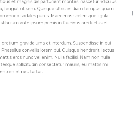
atibus et magnis dis parturient montes, nascetur ridiculus
 a, feugiat ut sem. Quisque ultricies diam tempus quam
t commodo sodales purus. Maecenas scelerisque ligula
 Vestibulum ante ipsum primis in faucibus orci luctus et
m pretium gravida urna et interdum. Suspendisse in dui
et. Phasellus convallis lorem dui. Quisque hendrerit, lectus
mattis eros nunc vel enim. Nulla facilisi. Nam non nulla
tesque sollicitudin consectetur mauris, eu mattis mi
mentum et nec tortor.