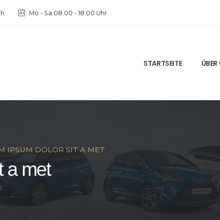
ch
Mo - Sa 08:00 - 18:00 Uhr
STARTSEITE
ÜBER
M IPSUM DOLOR SIT A MET
t a met