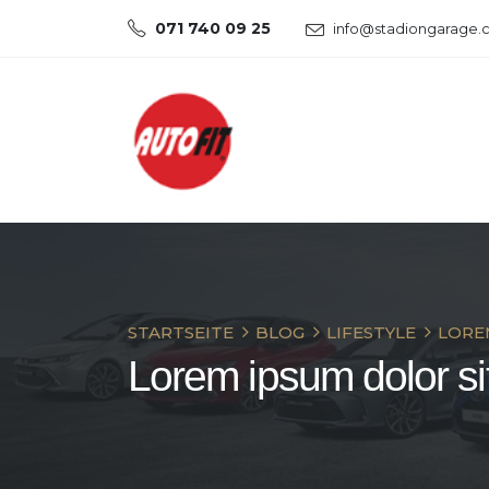
071 740 09 25
info@stadiongarage.
STARTSEITE
BLOG
LIFESTYLE
LORE
Lorem ipsum dolor si